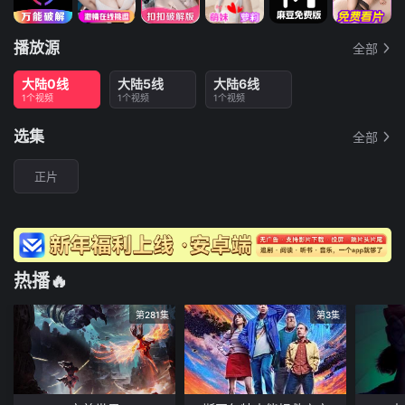
播放源
全部
大陆0线
大陆5线
大陆6线
1个视频
1个视频
1个视频
选集
全部
正片
热播🔥
第281集
第3集