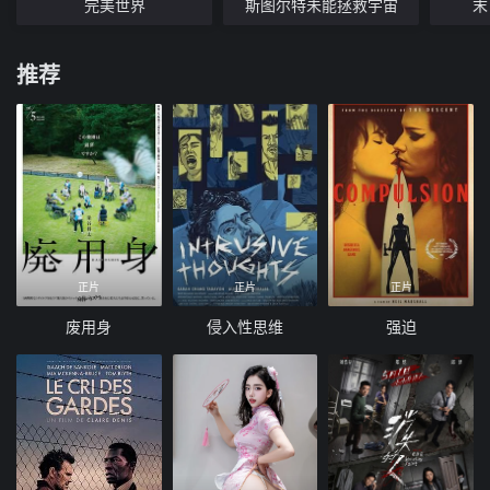
完美世界
斯图尔特未能拯救宇宙
末
推荐
正片
正片
正片
废用身
侵入性思维
强迫