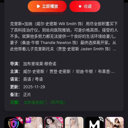
立即播放
收藏
克里斯•加纳（威尔·史密斯 Will Smith 饰）用尽全部积蓄买下
了高科技治疗仪，到处向医院推销，可是价格高昂，接受的人
不多。就算他多努力都无法提供一个良好的生活环境给妻儿，
妻子（桑迪·牛顿 Thandie Newton 饰）最终选择离开家。从
此他带着儿子克里斯托夫（贾登·史密斯 Jaden Smith 饰）相
依为命。克里斯好不容易争取回来一个股票投资公司实习的机
会，就算没有报酬，成功机会只有百分之五，他仍努力奋斗，
导演：
加布里埃莱·穆奇诺
儿子是他的力量。他看尽白眼，与儿子躲在地铁站里的公共厕
主演：
威尔·史密斯
/
贾登·史密斯
/
坦迪·牛顿
/
布莱恩·豪威
/
詹
所里，住在教堂的收容所里…… 他坚信，幸福明天就会来临。
语言：
英语 / 粤语
更新：
2025-11-29
备注：
正片
豆瓣：
当幸福来敲门（原声版）