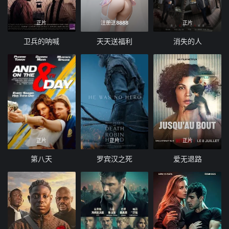
正片
注册送8888
正片
卫兵的呐喊
天天送福利
消失的人
正片
正片
正片
第八天
罗宾汉之死
爱无退路