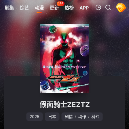
124
剧集
综艺
动漫
更新
热榜
APP
我的观影记录
暂无观看影片的记录
假面骑士ZEZTZ
2025
日本
剧情
动作
科幻
/
/