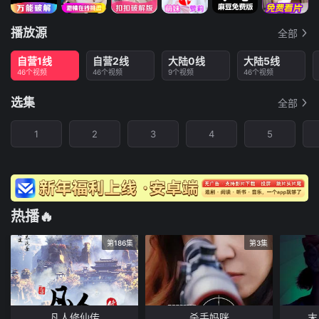
播放源
全部
自营1线
自营2线
大陆0线
大陆5线
46个视频
46个视频
9个视频
46个视频
选集
全部
1
2
3
4
5
热播🔥
第186集
第3集
凡人修仙传
杀手妈咪
末