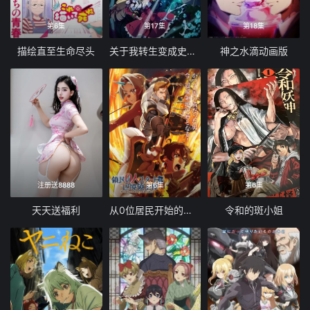
第6集
第17集
第18集
描绘直至生命尽头
关于我转生变成史莱姆这档事第四季
神之水滴动画版
注册送8888
第6集
第6集
天天送福利
从0位居民开始的边境领主大人
令和的斑小姐