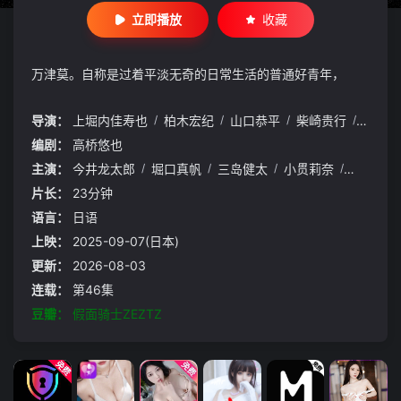
立即播放
收藏
万津莫。自称是过着平淡无奇的日常生活的普通好青年，
导演：
上堀内佳寿也
/
柏木宏纪
/
山口恭平
/
柴崎贵行
/
叶山康
编剧：
高桥悠也
主演：
今井龙太郎
/
堀口真帆
/
三岛健太
/
小贯莉奈
/
八木美树
片长：
23分钟
语言：
日语
上映：
2025-09-07(日本)
更新：
2026-08-03
连载：
第46集
豆瓣：
假面骑士ZEZTZ