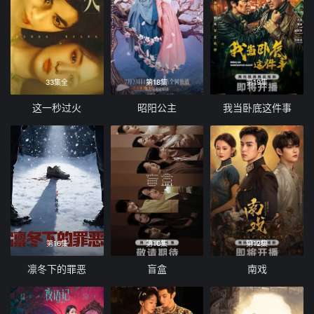
33集全
第18集
第19集
这一秒过火
昭阳公主
我当卧底这件事
第16集
第10集
第12集
凛冬下的罪恶
盲盒
南戏