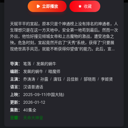
立即播放
收藏
天赋平平的宣起，原本只是个神通榜上没有排名的神通者，人
生理想只是在这一方天地中，安全第一地苟到最后。然而一次
外出，他恰好撞见倾城女帝和上古魔物的激战，遭受池鱼之
殃。危急时刻，宣起竟然开启了“天秀”系统，获得了“只要展
现绝世高手风范，就能不断获得仰望值”的能力。此后，宣起
误打误撞，不得不以“神皇转世”的身份登场，看似轻而易举地
斩杀上古魔物，更连续击败异魔道高手，从此一朝成名天下
导演：
笔落
/
发飙的蜗牛
知，受到整个大胜神州的敬仰。更神奇的是，他的一言一行总
编剧：
发飙的蜗牛
/
暗魔师
是被误会成大有深意，无数神通者视他若神明，而他也被异魔
主演：
乔涛涛
/
孙露
/
唐钰
/
吕佳新
/
郜晓雨
/
李姬贤
道当成了心腹大患。
语言：
汉语普通话
上映：
2025-09-11(中国大陆)
更新：
2026-01-12
集数：
40集全
豆瓣：
天命大神皇