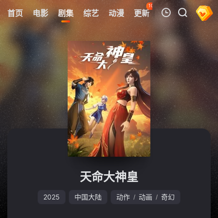
105
首页
电影
剧集
综艺
动漫
更新
热榜
APP
我的观影记录
暂无观看影片的记录
天命大神皇
2025
中国大陆
动作
动画
奇幻
/
/