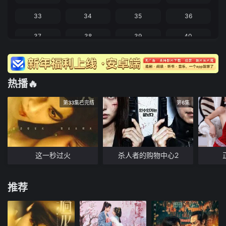
33
34
35
36
37
38
39
40
热播🔥
第33集已完结
第6集
这一秒过火
杀人者的购物中心2
推荐