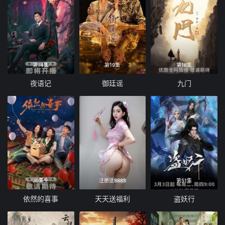
第14集
第19集
第16集
夜语记
御廷谣
九门
30集全
注册送8888
第51集
依然的喜事
天天送福利
盗妖行