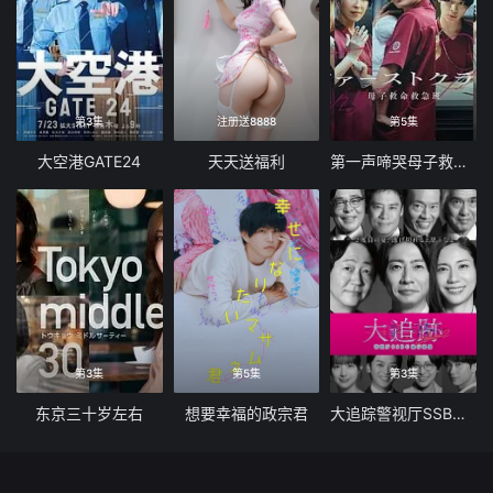
第3集
注册送8888
第5集
大空港GATE24
天天送福利
第一声啼哭母子救命急救班
第3集
第5集
第3集
东京三十岁左右
想要幸福的政宗君
大追踪警视厅SSBC强行犯系第二季