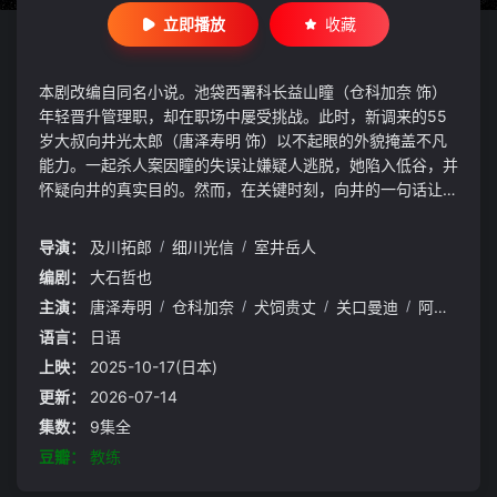
立即播放
收藏
本剧改编自同名小说。池袋西署科长益山瞳（仓科加奈 饰）
年轻晋升管理职，却在职场中屡受挑战。此时，新调来的55
岁大叔向井光太郎（唐泽寿明 饰）以不起眼的外貌掩盖不凡
能力。一起杀人案因瞳的失误让嫌疑人逃脱，她陷入低谷，并
怀疑向井的真实目的。然而，在关键时刻，向井的一句话让她
重新振作。“谁与相遇，决定人生。”一段关于刑警成长与羁绊
的故事就此展开。
导演：
及川拓郎
/
细川光信
/
室井岳人
编剧：
大石哲也
主演：
唐泽寿明
/
仓科加奈
/
犬饲贵丈
/
关口曼迪
/
阿久津仁爱
语言：
日语
上映：
2025-10-17(日本)
更新：
2026-07-14
集数：
9集全
豆瓣：
教练