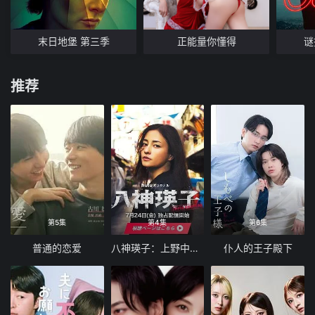
末日地堡 第三季
正能量你懂得
谜
推荐
第5集
第4集
第6集
普通的恋爱
八神瑛子：上野中央署组织犯罪对策课
仆人的王子殿下