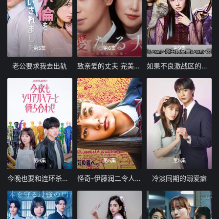
第5集
第6集
第9集
老公要求我去出轨
致亲爱的丈夫 完美妻子的谎言
如果不良激战区的四天王转生成了偶像团体
第6集
第5集
第5集
今晚也要和连环杀手约会
怪奇-伊藤润二令人彻夜难眠的奇异故事
冷淡同期的溺爱癖