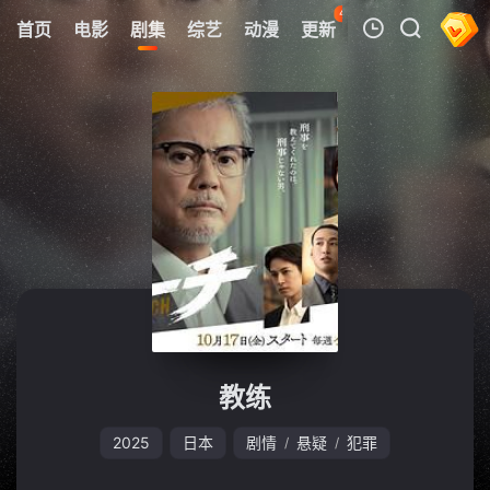
48
首页
电影
剧集
综艺
动漫
更新
热榜
APP
我的观影记录
暂无观看影片的记录
教练
2025
日本
剧情
悬疑
犯罪
/
/