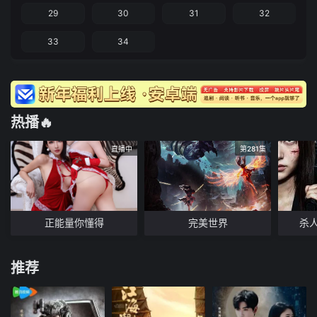
29
30
31
32
33
34
热播🔥
直播中
第281集
正能量你懂得
完美世界
杀
推荐