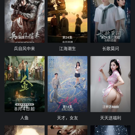
第36集已完结
第24集
第24集已完结
兵自风中来
江海潮生
长歌莫问
第8集
第14集
注册送8888
人鱼
天才，女友
天天送福利