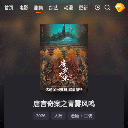
0
首页
电影
剧集
综艺
动漫
更新
热榜
APP
我的观影记录
暂无观看影片的记录
唐宫奇案之青雾风鸣
2026
大陆
悬疑
古装
/