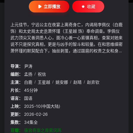
立即播放
收藏
上元佳节，宁远公主在夜宴上离奇身亡，内谒局李佩仪（白鹿
饰）和太史局太史丞萧怀瑾（王星越 饰）奉命调查。李佩仪
武力顶尖又善洞悉人心，面冷心善一心索骥真相，查案对她来
说不只是探究真相，更是与凶手的智斗和较量。在和思维缜密
萧怀瑾的默契配合下，抽丝剥茧，通过跋扈的权贵之女和身负
秘密的金吾卫羽林郎将，最终探明真相找出真凶。随后一系列
错综复杂的发生在大唐内廷中的宫闱秘史、诡异奇案接踵而
导演：
尹涛
至：“壁上花”、“血色天资”、“吉时秘闻”、“七星错”等一桩桩牵
编剧：
孟扬
/
祝信
扯出后宫各类女子命运的案件中，李萧二人探索大唐奇景，感
主演：
白鹿
/
王星越
/
姚安娜
/
赵晴
/
赵弈钦
受人间奇情，并在破案过程中，逐渐查清了十五年前李家灭门
案背后的真相，最终揭露出幕后黑手的阴谋。李佩仪不仅为父
片长：
45分钟
亲洗脱冤屈，还在追寻真相的过程中，收获了并肩作伴的伙
语言：
国语
伴，得到了救赎。
上映：
2025-10(中国大陆)
更新：
2026-02-26
集数：
34集全
豆瓣：
唐宫奇案之青雾风鸣