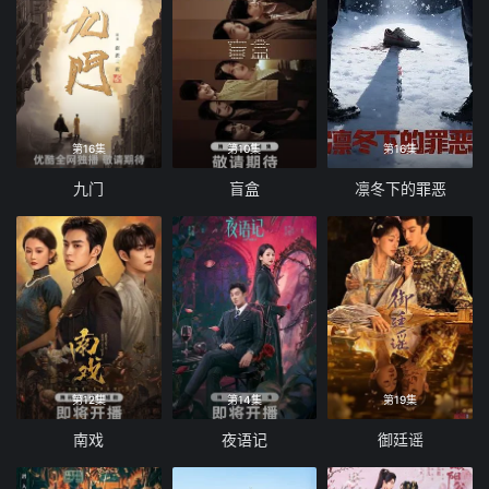
第16集
第10集
第16集
九门
盲盒
凛冬下的罪恶
第12集
第14集
第19集
南戏
夜语记
御廷谣