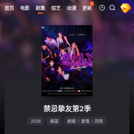
108
首页
电影
剧集
综艺
动漫
更新
热榜
APP
我的观影记录
暂无观看影片的记录
禁忌挚友第2季
2026
泰国
剧情
爱情
同性
/
/