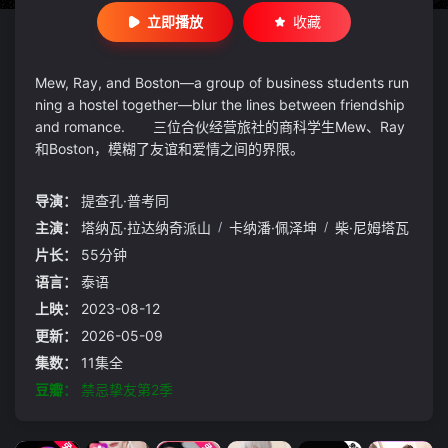
立即播放
收藏
Mew, Ray, and Boston—a group of business students run
ning a hostel together—blur the lines between friendship
and romance. 三位合伙经营旅社的商科学生Mew、Ray
和Boston，模糊了友谊和爱情之间的界限。
导演：
提查孔·普考同
主演：
塔纳瓦·拉达纳奇派山
/
卡纳潘·佩泽坤
/
柴·尼姆塔瓦
片长：
55分钟
语言：
泰语
上映：
2023-08-12
更新：
2026-05-09
集数：
11集全
豆瓣：
禁忌挚友第2季