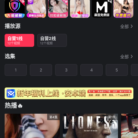
播放源
全部
自营1线
自营2线
12个视频
12个视频
选集
全部
1
2
3
4
5
热播🔥
第4集
第1集