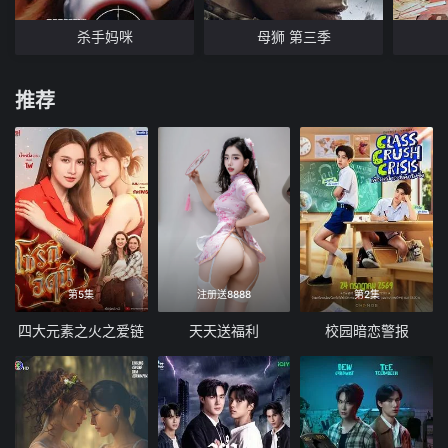
杀手妈咪
母狮 第三季
推荐
第5集
注册送8888
第2集
四大元素之火之爱链
天天送福利
校园暗恋警报