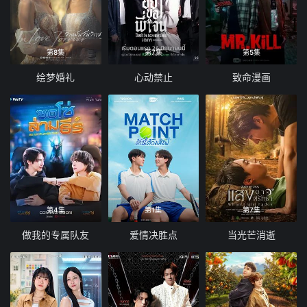
第8集
第7集
第5集
绘梦婚礼
心动禁止
致命漫画
第4集
第1集
第7集
做我的专属队友
爱情决胜点
当光芒消逝