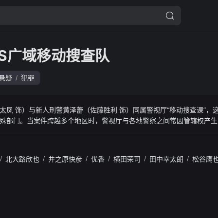
ESS广域移动搜查队
悬疑
犯罪
/
太凤 饰）与新人刑警黄泽蕾（佐藤胜利 饰）同属警视厅“移动搜查课”，
殊部门。当案件跨越多个地区时，警视厅与各地警察之间常因管辖权产生
性格直率冲动的桃子，与因一次失误被调来的热血新人蕾，在被称为“一番
在一次次广域案件调查中，两人逐渐成长，也慢慢揭开各自隐藏的过去。
/
北大路欣也
/
井之原快彦
/
优香
/
横田荣司
/
田中幸太朗
/
松谷鹰