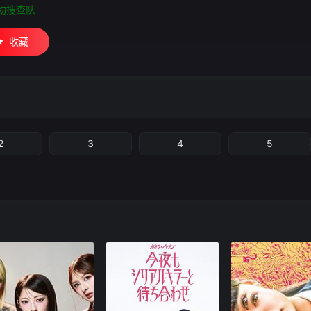
移动搜查队
收藏
2
3
4
5