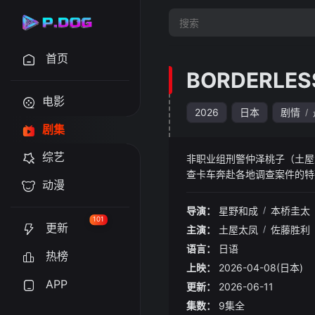
首页
BORDERL
电影
2026
日本
剧情
/
剧集
综艺
非职业组刑警仲泽桃子（土屋
查卡车奔赴各地调查案件的特
动漫
正是为打破这种局面而设立。
友们奔赴各地现场追查真相。
导演：
星野和成
/
本桥圭太
101
更新
主演：
土屋太凤
/
佐藤胜利
语言：
日语
热榜
上映：
2026-04-08(日本)
APP
更新：
2026-06-11
集数：
9集全