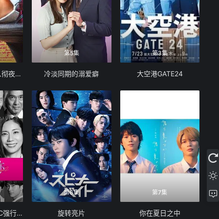
第5集
第3集
怪奇-伊藤润二令人彻夜难眠的奇异故事
冷淡同期的溺爱癖
大空港GATE24
第6集
第7集
大追踪警视厅SSBC强行犯系第二季
旋转亮片
你在夏日之中