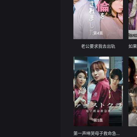
第4集
老公要求我去出轨
第5集
第一声啼哭母子救命急救班