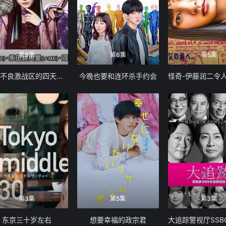
第8集
第6集
第5集
如果不良激战区的四天王转生成了偶像团体
今晚也要和连环杀手约会
第3集
第5集
第3集
东京三十岁左右
想要幸福的政宗君