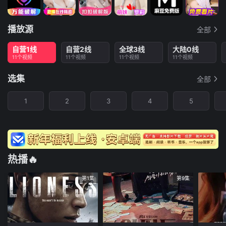
播放源
全部
自营1线
自营2线
全球3线
大陆0线
11个视频
11个视频
11个视频
11个视频
选集
全部
1
2
3
4
5
热播🔥
第1集
第9集