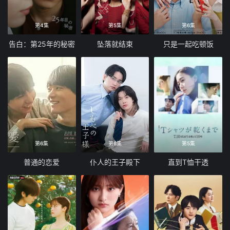
第4集
第5集
第6集
告白：第25年的秘密
坠落就结束
只是一起吃顿饭
第6集
第6集
第5集
普通的恋爱
仆人的王子殿下
直到T恤干透