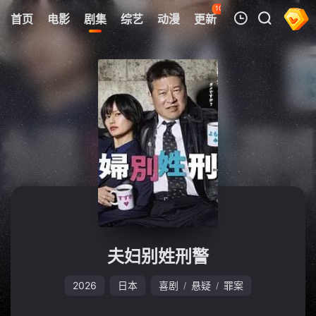
106
首页
电影
剧集
综艺
动漫
更新
热榜
APP
我的观影记录
暂无观看影片的记录
夫妇别姓刑警
2026
日本
喜剧
悬疑
罪案
/
/