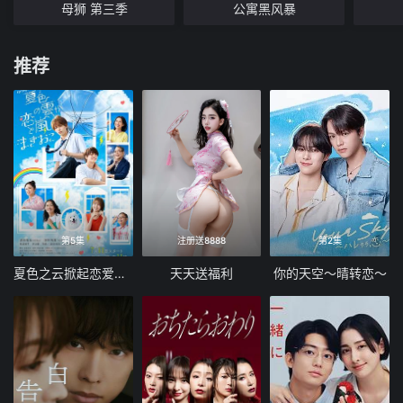
母狮 第三季
公寓黑风暴
推荐
第5集
注册送8888
第2集
夏色之云掀起恋爱与风暴
天天送福利
你的天空～晴转恋～