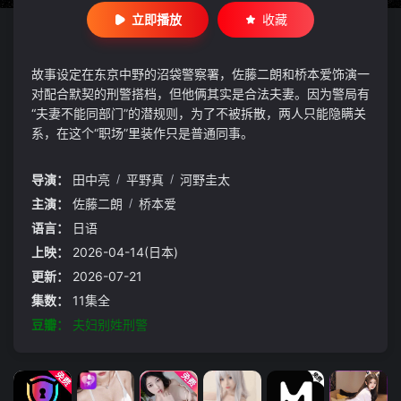
立即播放
收藏
故事设定在东京中野的沼袋警察署，佐藤二朗和桥本爱饰演一
对配合默契的刑警搭档，但他俩其实是合法夫妻。因为警局有
“夫妻不能同部门”的潜规则，为了不被拆散，两人只能隐瞒关
系，在这个“职场”里装作只是普通同事。
导演：
田中亮
/
平野真
/
河野圭太
主演：
佐藤二朗
/
桥本爱
语言：
日语
上映：
2026-04-14(日本)
更新：
2026-07-21
集数：
11集全
豆瓣：
夫妇别姓刑警