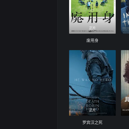
正片
废用身
正片
罗宾汉之死