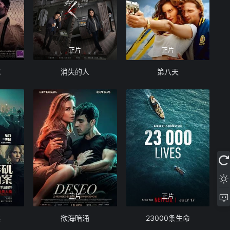
正片
正片
喊
消失的人
第八天
正片
正片
案
欲海暗涌
23000条生命