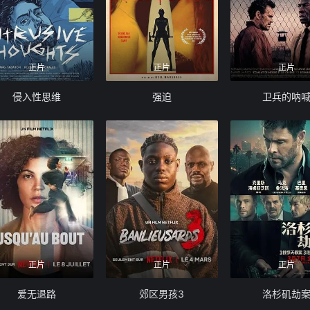
正片
正片
正片
侵入性思维
强迫
卫兵的呐
正片
正片
正片
爱无退路
郊区男孩3
洛杉矶劫