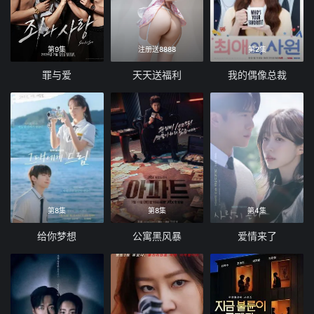
第9集
注册送8888
第2集
罪与爱
天天送福利
我的偶像总裁
第8集
第8集
第4集
给你梦想
公寓黑风暴
爱情来了