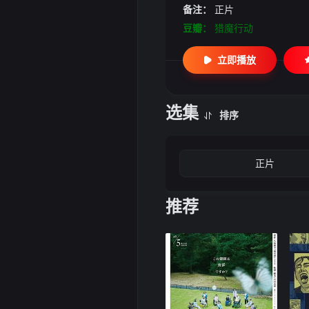
备注：
正片
豆瓣：
猎魔行动
立即播放
选集
排序
正片
推荐