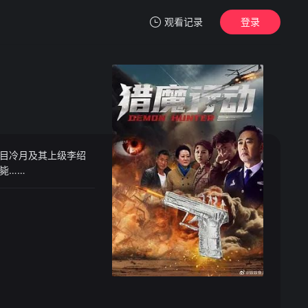
观看记录
登录
我的观影记录
目冷月及其上级李绍
暂无观看影片的记录
毙……