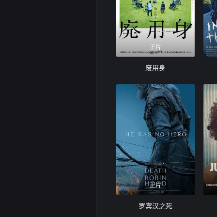
正片
废用身
正片
罗宾汉之死