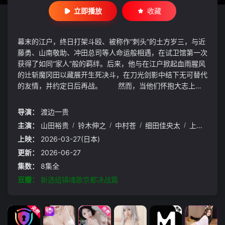
立即播放
收藏
幕末的江户，终日打架斗殴、被称作“刺头”的土方岁三，与近
藤勇、山南敬助、冲田总司等人命运般相遇，在试卫馆第一次
获得了如同“家人”般的羁绊。后来，他与在江户掀起血雨腥风
的辻斩魔冈田以藏展开生死决斗，在刀光剑影中结下无可替代
的友情，并约定日后再战。 然而，当他们怀抱大志上洛
之时，等待着他们的却是芹泽鸭压倒性的暴力与疯狂，以及同
伴的背叛与死亡这一残酷现实。
导演：
渡边一贵
主演：
山田裕贵
/
铃木伸之
/
中村苍
/
细田佳央太
/
上杉柊平
/
上映：
2026-03-27(日本)
更新：
2026-06-27
集数：
8集全
豆瓣：
新选组镇魂歌京都决战篇