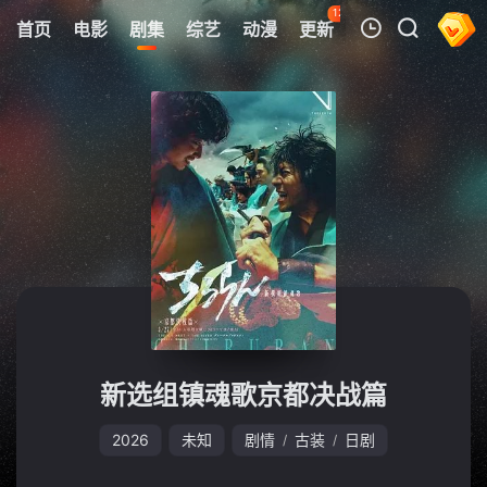
127
首页
电影
剧集
综艺
动漫
更新
热榜
APP
我的观影记录
暂无观看影片的记录
新选组镇魂歌京都决战篇
2026
未知
剧情
古装
日剧
/
/