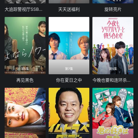
大追踪警视厅SSBC强行犯系第二季
天天送福利
旋转亮片
第5集
第7集
第5集
再见黑色
你在夏日之中
今晚也要和连环杀手约会