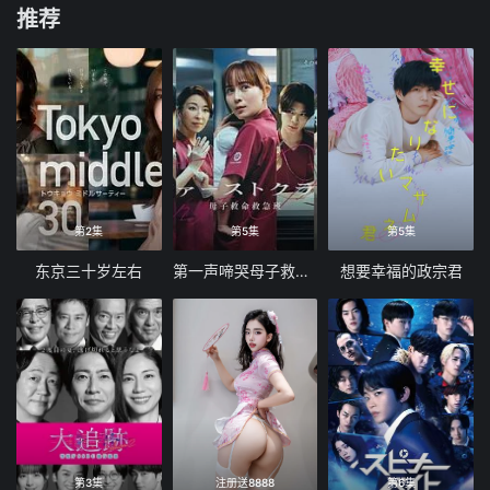
推荐
第2集
第5集
第5集
东京三十岁左右
第一声啼哭母子救命急救班
想要幸福的政宗君
第3集
注册送8888
第6集