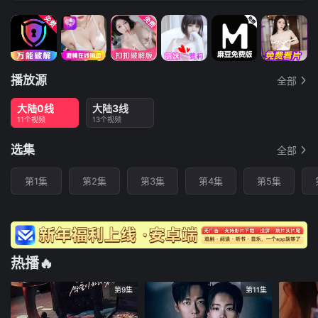
播放源
全部
大陆0线
大陆3线
11个视频
13个视频
选集
全部
第1集
第2集
第3集
第4集
第5集
热播🔥
第9集
第11集