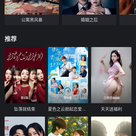
公寓黑风暴
婚姻之后
推荐
第5集
第4集
注册送8888
坠落就结束
夏色之云掀起恋爱与风暴
天天送福利