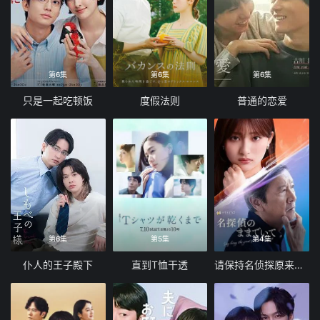
第6集
第6集
第6集
只是一起吃顿饭
度假法则
普通的恋爱
第6集
第5集
第4集
仆人的王子殿下
直到T恤干透
请保持名侦探原来的样子