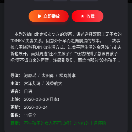
立即播放
收藏
本剧改编自北実知あつき的漫画，讲述选择双职工无子女的
“DINKs”夫妻关系，因意外怀孕而走向崩溃的故事。 故事
核心围绕选择DINKs生活方式、过着平静生活的金泽浅与丈夫
哲也展开。面对周遭“还不生孩子？”“既然结婚了总该要孩子
吧”等不请自来的声音，浅感到受伤，而哲也那句“没有孩子也
没关系”成为了她心灵的支柱。然而这份平静因意外怀孕而崩
塌。曾深信不疑的哲也笑容背后，隐藏着在避孕工具上动手脚
导演：
河原瑶
/
太田勇
/
松丸博孝
的、蓄意而残酷的背叛行为。
主演：
宫泽艾玛
/
浅香航大
语言：
日语
上映：
2026-03-30(日本)
更新：
2026-06-24
集数：
11集全
豆瓣：
不生孩子的女人不可以吗？DINKs的十月怀胎