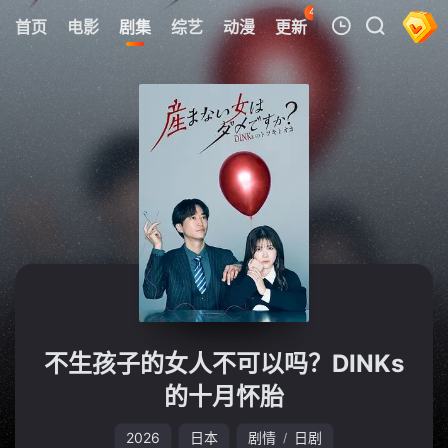
44
首页
电影
剧集
综艺
动漫
更新
热榜
APP
我的观影记录
暂无观看影片的记录
不生孩子的女人不可以吗？DINKs
的十月怀胎
2026
日本
剧情
日剧
/