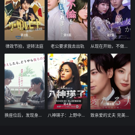
第3集
第5集
第7集
律政节拍，逆转法庭
老公要求我去出轨
从现在开始，不做朋友了吧
第1集
第4集
第6集
换座位后，发现身后的男生好像喜欢我
八神瑛子：上野中央署组织犯罪对策课
致亲爱的丈夫 完美妻子的谎言