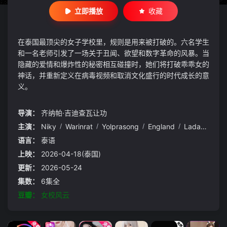
立即播放
收藏
在泰国最顶尖的女子学校里，规则是用来被打破的。六名学生
和一名老师引发了一场关于丑闻、欲望和数字革命的风暴。当
隐藏的爱情和爆炸性的秘密相互碰撞时，她们将打破乖乖女的
神话，并重新定义在病毒视频和取消文化盛行的时代成长的意
义。
导演：
齐纳帕·吉迪查瓦让功
主演：
Niky
/
Warinrat
/
Yolprasong
/
England
/
Ladamanee
语言：
泰语
上映：
2026-04-18(泰国)
更新：
2026-05-24
集数：
6集全
豆瓣：
女校风云