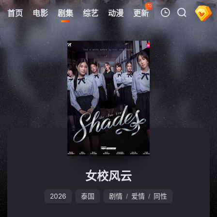
133
首页
电影
剧集
综艺
动漫
更新
热榜
APP
我的观影记录
暂无观看影片的记录
女校风云
2026
泰国
剧情
爱情
同性
/
/