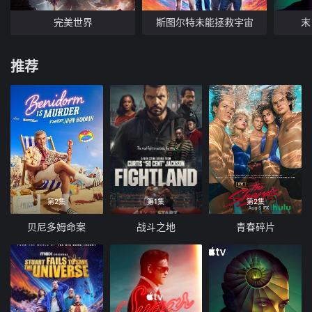
完美世界
斯图尔特未能拯救宇宙
末
推荐
第2集
第1集
第2集
贝尼多姆命案
战斗之地
青春碎片