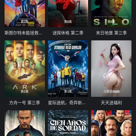
第3集
第8集
第6集
斯图尔特未能拯救宇宙
谜探休格 第二季
末日地堡 第三季
第2集
第3集
注册送8888
方舟一号 第三季
星际迷航，奇异新世界第四季
天天送福利