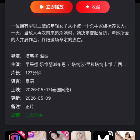
立即播放
收藏
一位拥有罕见血型的年轻女子从小被一个杀手家族抚养长大。
一天，当敌人再次前来追杀她时，她决定奋起反抗，与她所爱
的人并肩作战，终结这场命定的逃亡。
导演：
塔韦华·温泰
主演：
平采娜·乐维瑟派布恩
/
塔纳波·里拉塔纳卡邹
/
西瓦功·阿达苏提坤
片长：
127分钟
语言：
泰语
上映：
2026-05-07(泰国网络)
更新：
2026-05-09
备注：
正片
豆瓣：
血爱杀手