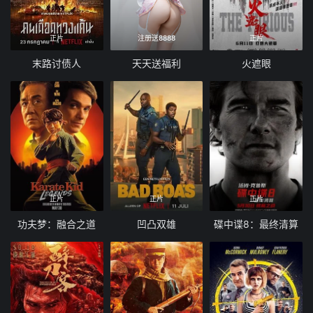
正片
注册送8888
正片
末路讨债人
天天送福利
火遮眼
正片
正片
正片
功夫梦：融合之道
凹凸双雄
碟中谍8：最终清算