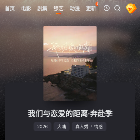
50
首页
电影
剧集
综艺
动漫
更新
热榜
APP
我的观影记录
暂无观看影片的记录
我们与恋爱的距离·奔赴季
2026
大陆
真人秀
情感
/