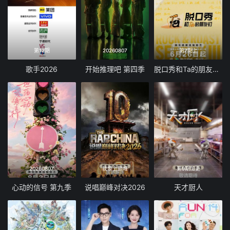
第12期
20260807
第7期上
歌手2026
开始推理吧 第四季
脱口秀和Ta的朋友们 第三季
20260807
我要上巅峰
第9期加更
心动的信号 第九季
说唱巅峰对决2026
天才厨人