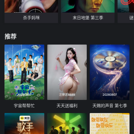
杀手妈咪
末日地堡 第三季
谜
推荐
20260807
注册送8888
20260807
宇宙帮帮忙
天天送福利
天赐的声音 第七季