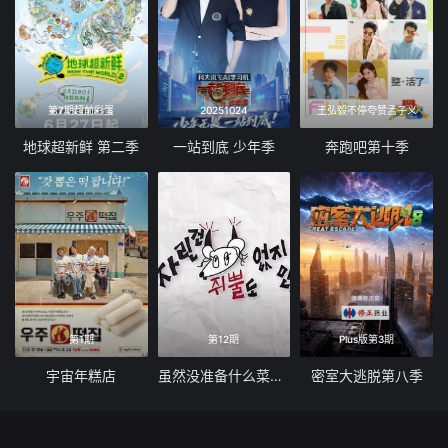
第7期超前彩蛋
20251024
王弘毅不停夸赞孟子义
地球超新鲜 第二季
一站到底 少年季
奔跑吧第十季
第1期
第12期
Plus版第3期
宇宙年糕店
虽然没准备什么菜第四季
密室大逃脱第八季