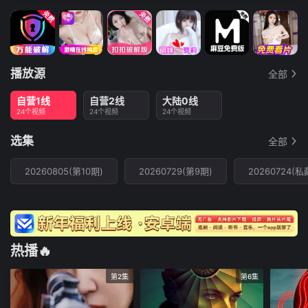
播放源
全部
自营1线
自营2线
大陆0线
24个视频
24个视频
24个视频
选集
全部
20260805(第10期)
20260729(第9期)
20260724(
热播🔥
第2集
第6集