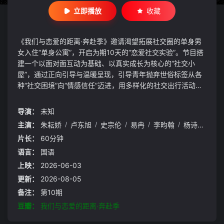
立即播放
收藏
《我们与恋爱的距离·奔赴季》邀请渴望拓展社交圈的单身男
女入住“单身公寓”，开启为期10天的“恋爱社交实验”。节目搭
建一个以面对面互动为基础、以真实成长为核心的“社交小
屋”，通过正向引导与温暖呈现，引导青年抛弃世俗标签从各
种“社交困境”向“情感信任”迈进，用多样化的社交出行活动逐
步加深情感连接，在浪漫氛围中激发参与者勇敢追求美好的能
力，建立渐进式亲密关系
导演：
未知
主演：
朱耘娇
/
卢东旭
/
史宗伦
/
易冉
/
李昀翰
/
杨诗语
/
叶
片长：
60分钟
语言：
国语
上映：
2026-06-03
更新：
2026-08-05
备注：
第10期
豆瓣：
我们与恋爱的距离·奔赴季