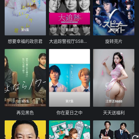
第5集
第3集
第6集
想要幸福的政宗君
大追踪警视厅SSBC强行犯系第二季
旋转亮片
第5集
第7集
注册送8888
再见黑色
你在夏日之中
天天送福利