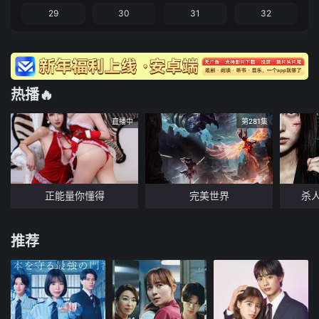
29
30
31
32
热播🔥
直播中
第281集
正能量你懂得
完美世界
杀
推荐