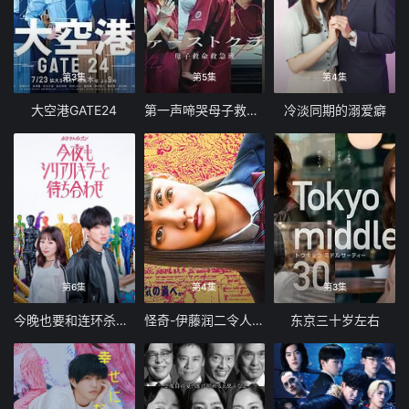
第3集
第5集
第4集
大空港GATE24
第一声啼哭母子救命急救班
冷淡同期的溺爱癖
第6集
第4集
第3集
今晚也要和连环杀手约会
怪奇-伊藤润二令人彻夜难眠的奇异故事
东京三十岁左右