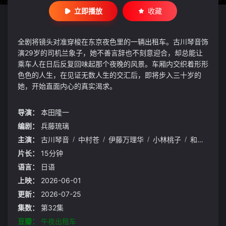
立即播放
收藏
全剧将镜头对准穿梭在东京夜色里的一辆出租车。古川琴音饰
演29岁的司机兰象子，她不善言辞也不刻意迎合，却总能让
乘车人在日后反复回味起那个夜晚的风景。车厢内交织着形形
色色的人生，在见证无数人生的交汇后，即将步入三十岁的
她，开始直面内心的真实渴求。
导演：
本田隆一
编剧：
兵藤琉璃
主演：
古川琴音
/
中村苍
/
伊藤万理华
/
小林桃子
/
和久井映见
片长：
15分钟
语言：
日语
上映：
2026-06-01
更新：
2026-07-25
集数：
第32集
豆瓣：
午夜出租车