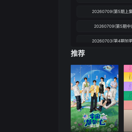
20260709(第5期上集
20260709(第5期中
20260703(第4期加更
推荐
20260630(第1期天才
20260619(第2期加更
20260612(第1期加更
第3期