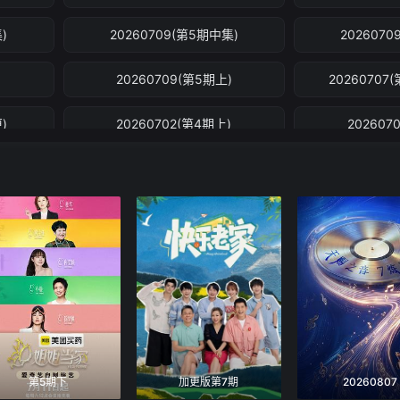
)
20260709(第5期中集)
202607
)
20260709(第5期上)
2026070
)
20260702(第4期上)
202607
厨房)
20260625(第3期上)
202606
)
20260618(第2期下)
202606
)
20260611(第1期上)
202606
第5期下
加更版第7期
20260807