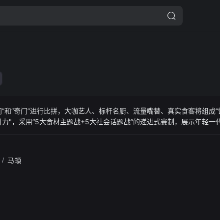
”和“奇门”进行比拼，大咖艺人、标杆名厨、流量嘴替、真实食客将组成“
力"，采用“5大食材主题战+5大社会话题战”的递进式赛制，展示年轻一代
部年轻人的生活食鉴！
/
马頔