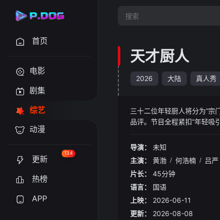
首页
天才厨人
电影
2026
大陆
真人秀
剧集
综艺
三十二位年轻厨人将分为“宗门
品评。节目全程紧扣“年轻吸引
动漫
不只是一场美食比赛，更是一
导演：
未知
134
更新
主演：
黄渤
/
何浩楠
/
吕严
片长：
45分钟
热榜
语言：
国语
APP
上映：
2026-06-11
更新：
2026-08-08