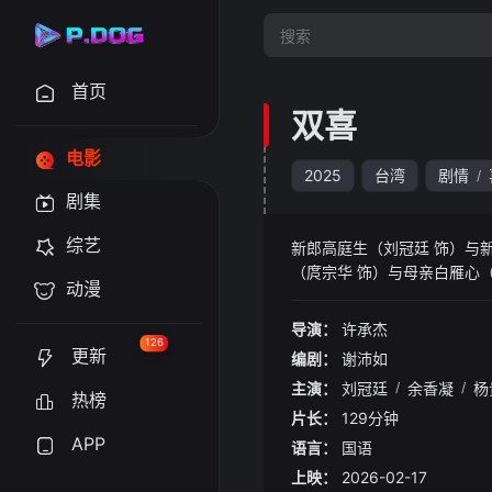
首页
双喜
电影
2025
台湾
剧情
/
剧集
综艺
新郎高庭生（刘冠廷 饰）与
（庹宗华 饰）与母亲白雁心
动漫
饰）、婚顾小芮（汤毓绮 饰
导演：
许承杰
126
更新
编剧：
谢沛如
主演：
刘冠廷
/
余香凝
/
杨
热榜
片长：
129分钟
APP
语言：
国语
上映：
2026-02-17