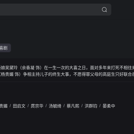
喜剧
新娘吴黛玲（余香凝 饰）在一生一次的大喜之日，面对多年来打死不相往
（杨贵媚 饰）争相主持儿子的终生大事，不愿得罪父母的高庭生只好联合
）、伴郎大蔡（蔡凡熙 饰），试图瞒天过海在一天内完美举办两场婚礼。
贵媚
/
田启文
/
庹宗华
/
汤毓绮
/
蔡凡熙
/
洪群钧
/
晏柔中