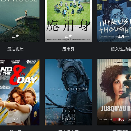
正片
正片
正片
最后孤屋
废用身
侵入性思
正片
正片
正片