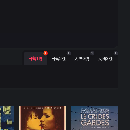
1
1
1
1
自营1线
自营2线
大陆0线
大陆3线