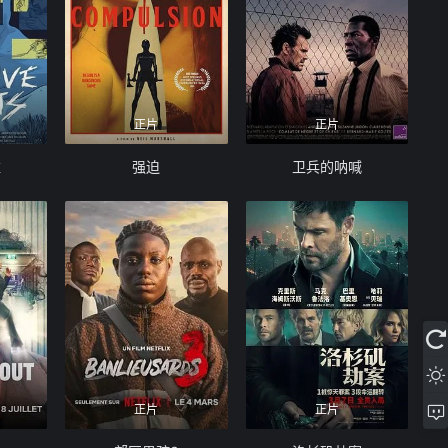
正片
正片
维
强迫
卫兵的呐喊
正片
正片