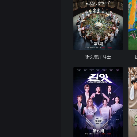
第7期
街头餐厅斗士
第12期