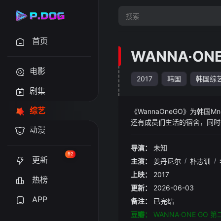
首页
WANNA·ON
电影
2017
韩国
韩国综
剧集
综艺
《WannaOneGO》为韩国
还有成员们生活的宿舍，同时也
动漫
晚播出。
导演：
未知
92
更新
主演：
姜丹尼尔
/
朴志训
/
上映：
2017
热榜
更新：
2026-06-03
APP
备注：
已完结
豆瓣：
WANNA·ONE GO 