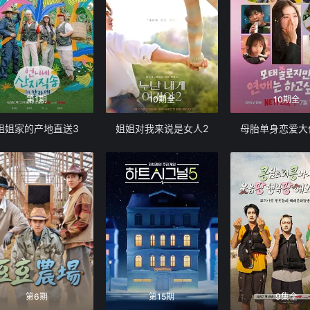
第1期
10期全
10期全
姐姐家的产地直送3
姐姐对我来说是女人2
母胎单身恋爱大
第6期
第15期
9集全