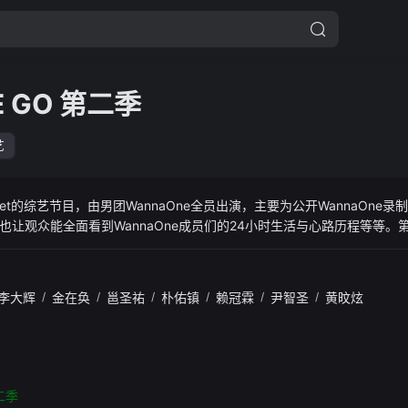
E GO 第二季
艺
Mnet的综艺节目，由男团WannaOne全员出演，主要为公开WannaOne
让观众能全面看到WannaOne成员们的24小时生活与心路历程等等。第二
李大辉
/
金在奂
/
邕圣祐
/
朴佑镇
/
赖冠霖
/
尹智圣
/
黄旼炫
第二季