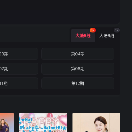
12
12
大陆5线
大陆6线
03期
第04期
07期
第08期
11期
第12期