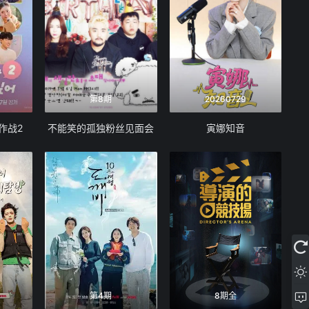
第8期
20260729
作战2
不能笑的孤独粉丝见面会
寅娜知音
第4期
8期全