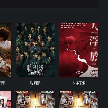
10集全
14集全
眼泪
聪明镇
人浮于爱