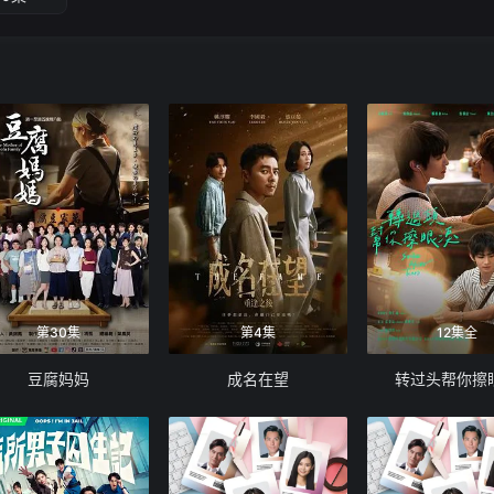
第30集
第4集
12集全
豆腐妈妈
成名在望
转过头帮你擦