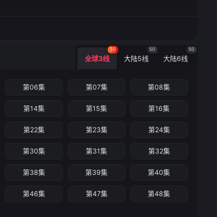
50
50
50
全球3线
大陆5线
大陆6线
第06集
第07集
第08集
第14集
第15集
第16集
第22集
第23集
第24集
第30集
第31集
第32集
第38集
第39集
第40集
第46集
第47集
第48集