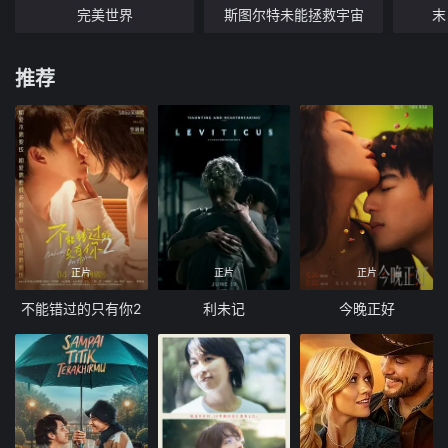
完美世界
斯图尔特未能拯救宇宙
末
推荐
正片
正片
正片
不能错过的只有你2
利未记
今晚正好