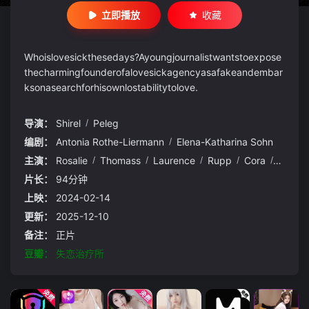
立即播放
收藏
Whoislovesickthesedays?Ayoungjournalistwantstoexpose
thecharmingfounderofalovesickagencyasafakeandembar
ksonasearchforhisownlostabilitytolove.
导演：
Shirel
/
Peleg
编剧：
Antonia Rothe-Liermann
/
Elena-Katharina Sohn
主演：
Rosalie
/
Thomass
/
Laurence
/
Rupp
/
Cora
/
Trube
片长：
94分钟
上映：
2024-02-14
更新：
2025-12-10
备注：
正片
豆瓣：
失恋治疗所