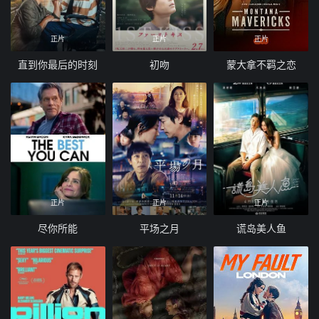
正片
正片
正片
直到你最后的时刻
初吻
蒙大拿不羁之恋
正片
正片
正片
尽你所能
平场之月
谎岛美人鱼