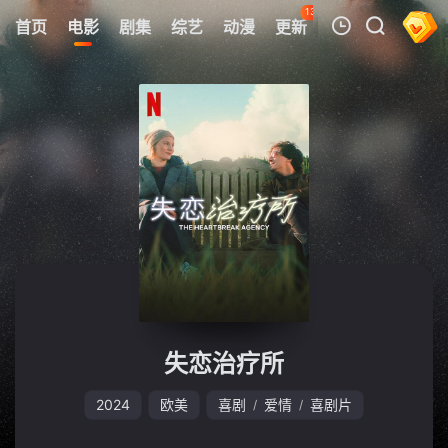
132
首页
电影
剧集
综艺
动漫
更新
热榜
APP
我的观影记录
暂无观看影片的记录
失恋治疗所
2024
欧美
喜剧
爱情
喜剧片
/
/