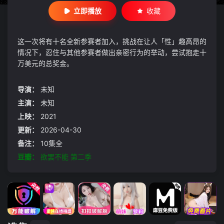
立即播放
收藏
这一次将有十名全新参赛者加入，挑战在让人「性」趣高昂的
情况下，忍住与其他参赛者做出亲密行为的举动，尝试抱走十
万美元的总奖金。
导演：
未知
主演：
未知
上映：
2021
更新：
2026-04-30
备注：
10集全
豆瓣：
欲罢不能 第二季