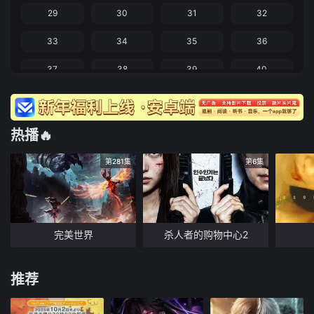
29
30
31
32
33
34
35
36
37
38
39
40
41
42
43
44
45
46
47
48
热播🔥
49
50
51
52
第281集
第6集
53
54
55
56
57
58
59
60
完美世界
杀人者的购物中心2
61
62
63
64
65
66
67
68
推荐
69
70
71
72