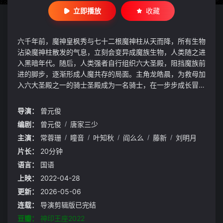
立即播放
收藏
六千年前，魔神皇枫秀与七十二根魔神柱从天而降，所有生物
沾染魔神柱散发的气息，立刻会变异成魔族生物，人类随之进
入黑暗年代。随后，人类强者自行组织六大圣殿，阻挡魔族前
进的脚步，逐渐形成人魔共存的局面。主角龙皓晨，为救母加
入六大圣殿之一的骑士圣殿成为一名骑士，在一步步成长冒险
中，奇遇，诡计，命运般的爱情与友情不断在他身上上演。龙
皓晨坚守骑士精神，通过自己的人格与努力，赢得他人认可。
导演：
曾元俊
他先是与六大圣殿其他天才少年组成“1号猎魔团”对抗魔族，
编剧：
曾元俊
/
唐家三少
为人类的生存与尊严奋战。同时不惜献出生命，守护自己的伙
主演：
常蓉珊
/
瞳音
/
叶知秋
/
阎么么
/
藤新
/
刘明月
伴与最珍贵的爱人。而世界的局势变化难测，更多的阴谋在酝
酿，更深的秘密也等着他却揭开。
片长：
20分钟
语言：
国语
上映：
2022-04-28
更新：
2026-05-06
连载：
导演剪辑版已完结
豆瓣：
神印王座2022