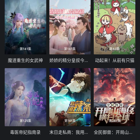
117
118
119
120
121
122
123
124
125
126
127
128
129
130
131
132
第141集
第141集
第43集
133
134
135
136
魔道重生的女武神
娇娇的精分皇叔今天又吃醋了
动起来！从前有只猫
137
138
139
140
141
142
143
144
145
146
147
148
149
150
151
152
153
154
155
156
第125集
第161集
第287集
157
158
159
160
毒医帝妃指南录
末日走私商：我用辣条换金砖动态漫画
全民御兽：开局山海经，我横扫全球
161
162
163
164