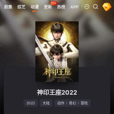
126
剧集
综艺
动漫
更新
热榜
APP
我的观影记录
暂无观看影片的记录
神印王座2022
2022
大陆
动作
奇幻
冒险
/
/