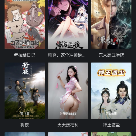
73
74
75
76
77
78
79
80
81
82
83
84
85
86
87
88
第42集
第187集
第5集
89
90
91
92
考拉绘日记
师尊：这个冲师逆徒才不是圣子 动态漫画
东大高武学院
93
94
95
96
97
98
99
100
101
102
103
104
105
106
107
108
109
110
111
112
第17集
注册送8888
第120集
将夜
天天送福利
禅王渡尘
113
114
115
116