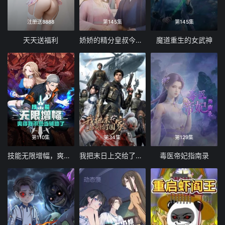
注册送8888
第145集
第145集
天天送福利
娇娇的精分皇叔今天又吃醋了
魔道重生的女武神
第110集
第34集
第129集
技能无限增幅，爽得我不想当辅助了！动态漫画
我把末日上交给了国家
毒医帝妃指南录