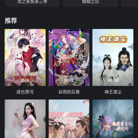
龙之家族第三季
婚姻之后
推荐
第4集
第05集
第124集
成也萧河
谷雨街后巷
禅王渡尘