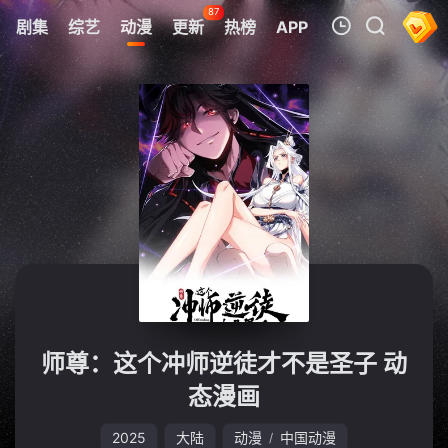
87
剧集
综艺
动漫
更新
热榜
APP
我的观影记录
暂无观看影片的记录
师尊：这个冲师逆徒才不是圣子 动
态漫画
2025
大陆
动漫
中国动漫
/