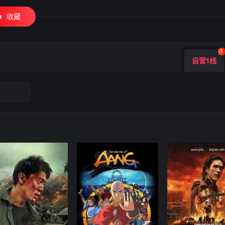
收藏
1
自营1线