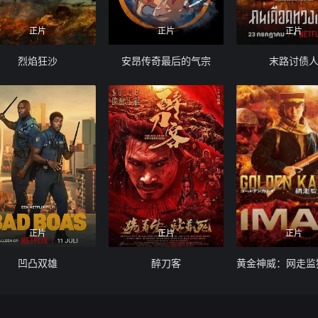
正片
正片
正片
烈焰狂沙
安昂传奇最后的气宗
末路讨债
正片
正片
正片
凹凸双雄
醉刀客