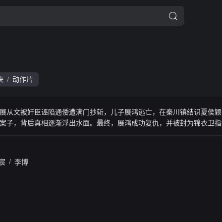
侠
动作片
/
展从文被奸臣诬陷通倭遭满门抄斩，儿子展鸿逃亡，在秦川镇结识夏侯颖
案子，背后真相逐渐浮出水面。最终，展鸿成功复仇，并被封为锦衣卫指
宸
/
李博