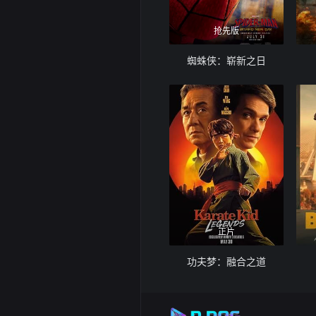
抢先版
蜘蛛侠：崭新之日
正片
功夫梦：融合之道