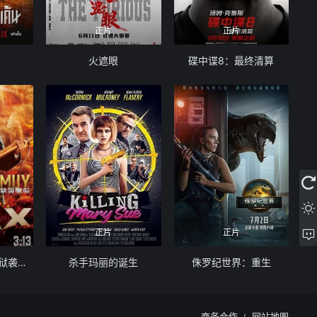
正片
正片
人
火遮眼
碟中谍8：最终清算
正片
正片
黄金神威：网走监狱袭击篇
杀手玛丽的诞生
侏罗纪世界：重生
商务合作
网站地图