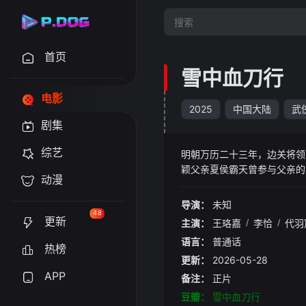
首页
雪中血刀行
电影
2025
中国大陆
武
剧集
综艺
明朝万历二十三年，边关将领
颖父亲夏侯霸天曾参与父亲的
动漫
野。
导演：
未知
48
更新
主演：
王珞嘉
/
李恰
/
代羽
语言：
普通话
热榜
更新：
2026-05-28
APP
备注：
正片
豆瓣：
雪中血刀行