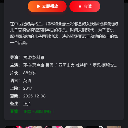
立即播放
收藏
在中世纪的英格兰，梅林和亚瑟王将邪恶的女妖摩根娜和她的
儿子莫德雷德驱逐到宇宙的尽头。时间来到现代，为了复仇，
摩根娜和她的儿子回到地球，决心摧毁亚瑟王和他的骑士的每
一个后裔。
导演：
贾瑞德·科恩
主演：
莎拉·玛卢库·莱恩
/
亚历山大·威特斯
/
罗恩·斯穆安伯格
/
片长：
88分钟
语言：
英语
上映：
2017
更新：
2025-12-08
备注：
正片
豆瓣：
亚瑟王和圆桌骑士