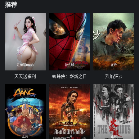
推荐
注册送8888
抢先版
正片
天天送福利
蜘蛛侠：崭新之日
烈焰狂沙
正片
正片
正片