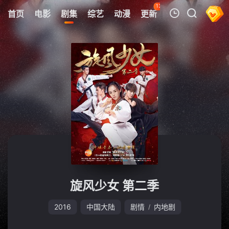
139
首页
电影
剧集
综艺
动漫
更新
热榜
APP
我的观影记录
暂无观看影片的记录
旋风少女 第二季
2016
中国大陆
剧情
内地剧
/