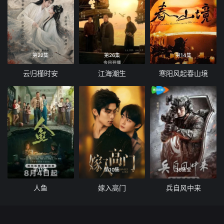
第22集
第26集
第14集
云归槿时安
江海潮生
寒阳风起春山境
第11集
第10集
36集全
人鱼
嫁入高门
兵自风中来