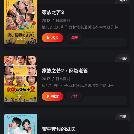
家族之苦3
2018
/
日本
喜剧
桥爪功,吉行和子,西村雅彦,夏川结衣,中岛朋子,林家正藏,妻夫木聪,苍井优,藤山扇治郎,广冈由里子,北山雅康,大沼柚希,小林飒,小川绘莉,徳永雄辉,小林稔侍,风吹淳,木场胜己,立川志らく,笹野高史,笑福亭鹤瓶
详情
播放
已完结
电影
家族之苦2：麻烦老爸
2017
/
日本
喜剧
桥爪功,吉行和子,西村雅彦,夏川结衣,中岛朋子
详情
播放
正片
电影
苦中带甜的滋味