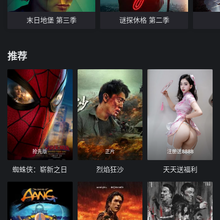
末日地堡 第三季
谜探休格 第二季
推荐
抢先版
正片
注册送8888
蜘蛛侠：崭新之日
烈焰狂沙
天天送福利