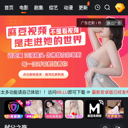
45
首页
电影
剧集
综艺
动漫
更新
热榜
APP
我的观影记录
弑父之殇
正片
清空
多功能请自己体验！！访问
68.LU
即可下载
⟳
最新安卓版已经发布
无
弑父之殇