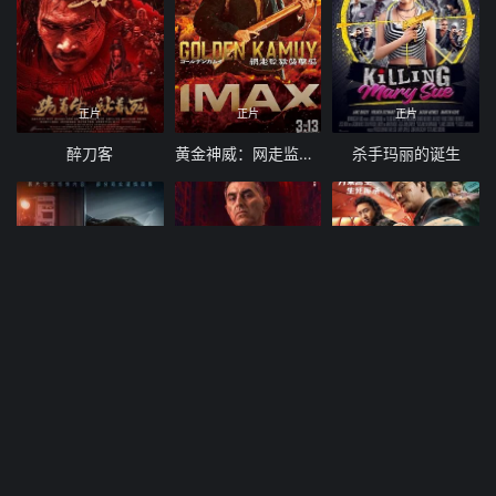
正片
正片
正片
醉刀客
黄金神威：网走监狱袭击篇
杀手玛丽的诞生
正片
正片
正片
侏罗纪世界：重生
致命潮汐
万米危机