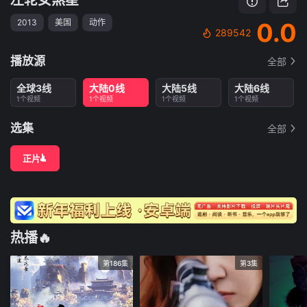
2013
美国
动作
0.0
289542
播放源
全部
全球3线
大陆0线
大陆5线
大陆6线
1个视频
1个视频
1个视频
1个视频
选集
全部
正片
热播🔥
第186集
第3集