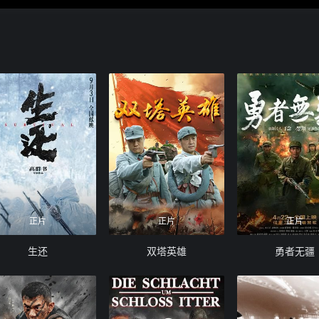
正片
正片
正片
生还
双塔英雄
勇者无疆