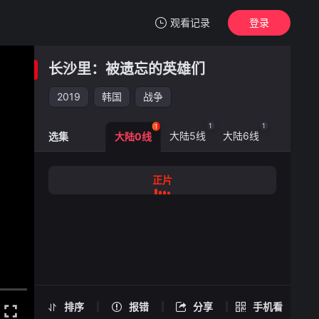
观看记录
登录
我的观影记录
长沙里：被遗忘的英雄们
长沙里：被遗忘的英雄们
正片
2019
韩国
战争
清空
1
1
1
大陆5线
大陆6线
选集
大陆0线
长沙里：被遗忘的英雄们 -正片
正片
手机扫一扫继续看
排序
报错
分享
手机看