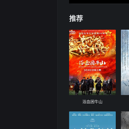
推荐
正片
浴血困牛山