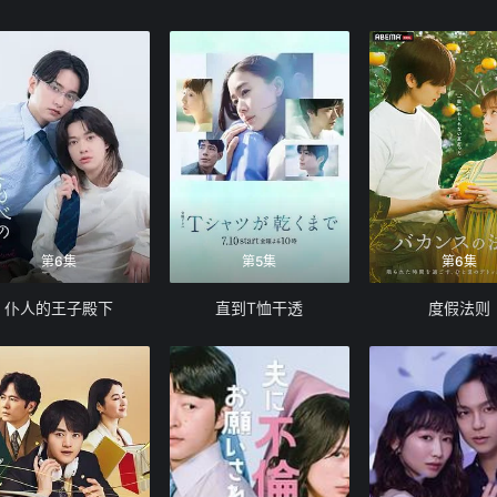
第6集
第5集
第6集
仆人的王子殿下
直到T恤干透
度假法则