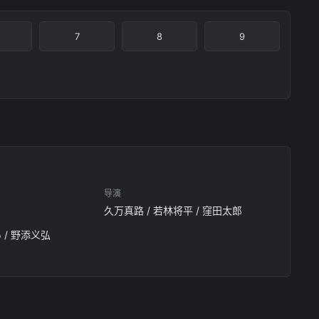
7
8
9
导演
久万真路 / 若林将平 / 窪田太郎
 / 野添义弘