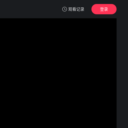
观看记录
登录
我的观影记录
和歌子酒 第九季
1
清空