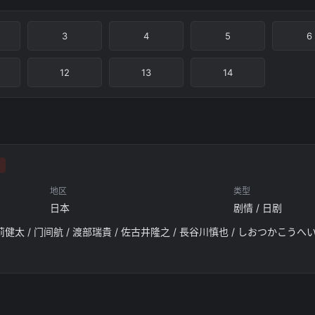
3
4
5
6
12
13
14
地区
类型
日本
剧情 / 日剧
苅健太 / 门间航 / 渡部瑞貴 / 佐古井隆之 / 長谷川慎也 / しおつかこうへい