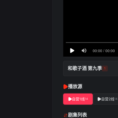
和歌子酒 第九季
1
播放源
自营1线
自营2线
14
14
剧集列表