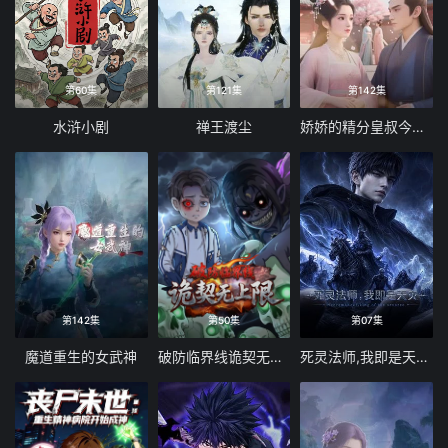
第60集
第121集
第142集
水浒小剧
禅王渡尘
娇娇的精分皇叔今天又吃醋了
第142集
第50集
第07集
魔道重生的女武神
破防临界线诡契无上限
死灵法师,我即是天灾(2026)