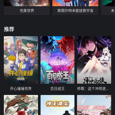
完美世界
斯图尔特未能拯救宇宙
末
推荐
第66集
第14集
第187集
开心锤锤世界
百日成王
师尊：这个冲师逆徒才不是圣子 动态漫画