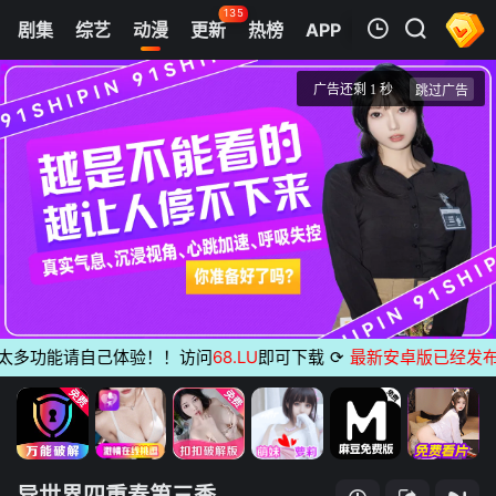
135
剧集
综艺
动漫
更新
热榜
APP
我的观影记录
异世界四重奏第三季
第1集
清空
多功能请自己体验！！访问
68.LU
即可下载
⟳
最新安卓版已经发布
无广
异世界四重奏第三季