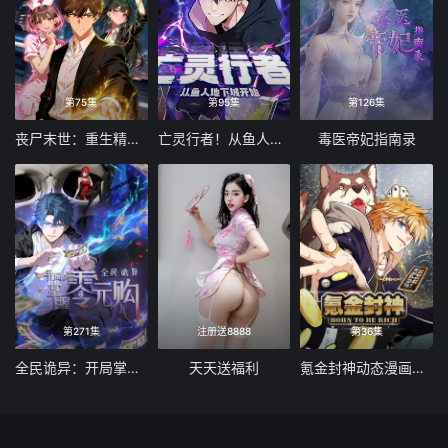
第75集
第95集
第126集
丧尸末世：重生精神病院开始成神！动态漫画
亡灵行者！从鱼人地下城开始 动态漫画
毒医帝妃指南录
第271集
注册送8888
第36集
全民诡异：开局掌握零元购
天天送福利
氪金封神动态漫画第一季