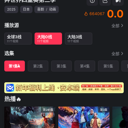
2025
日本
喜剧
/
动画
0.0
664067
播放源
全部
全球3线
大陆0线
大陆3线
11个视频
11个视频
11个视频
选集
全部
第1集
第2集
第3集
第4集
第5集
热播🔥
第281集
第3集