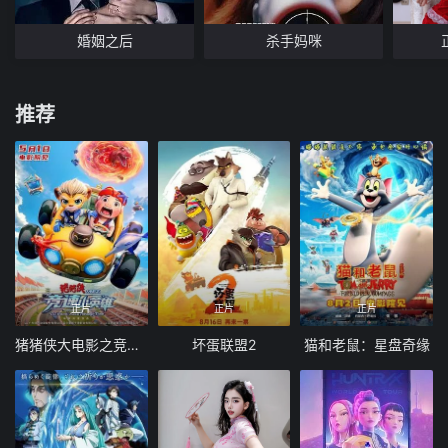
婚姻之后
杀手妈咪
推荐
正片
正片
正片
猪猪侠大电影之竞速小英雄
坏蛋联盟2
猫和老鼠：星盘奇缘