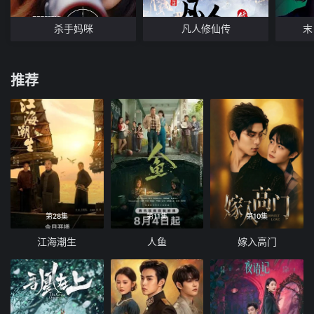
杀手妈咪
凡人修仙传
末
推荐
第28集
第11集
第10集
江海潮生
人鱼
嫁入高门