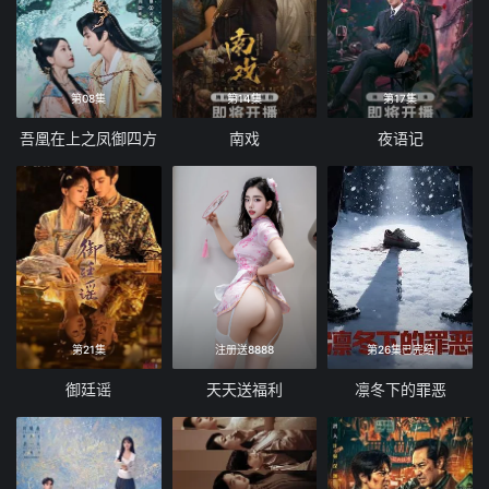
第08集
第14集
第17集
吾凰在上之凤御四方
南戏
夜语记
第21集
注册送8888
第26集已完结
御廷谣
天天送福利
凛冬下的罪恶