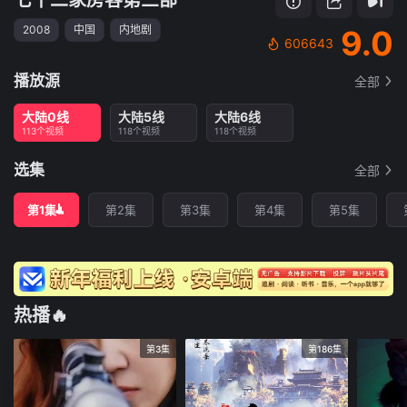
2008
中国
内地剧
9.0
606643
播放源
全部
大陆0线
大陆5线
大陆6线
113个视频
118个视频
118个视频
选集
全部
第1集
第2集
第3集
第4集
第5集
热播🔥
第3集
第186集