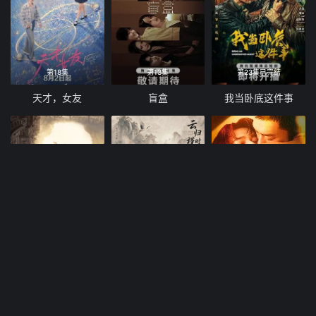
第18集
第13集
第23集已完结
天才，女友
盲盒
我当卧底这件事
第20集
第22集
第14集
九门
云归槿时安
寒阳风起春山境