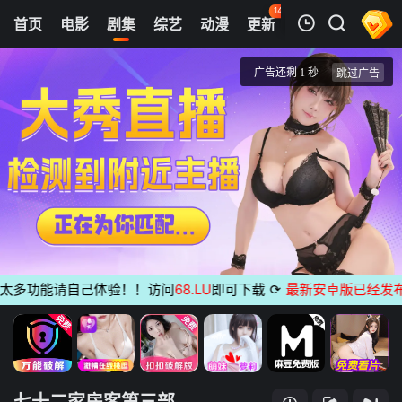
143
首页
电影
剧集
综艺
动漫
更新
热榜
APP
我的观影记录
七十二家房客第三部
第1集
清空
多功能请自己体验！！访问
68.LU
即可下载
⟳
最新安卓版已经发布
无
七十二家房客第三部