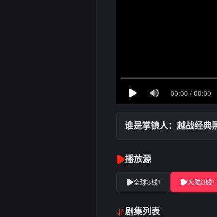
谁是掌镜人：越战经典
播放源
全球3线
大陆0线
1
1
剧集列表