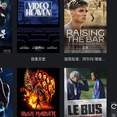
正片
正片
星
音像天堂
提高标准：阿尔玛·理查兹的故事