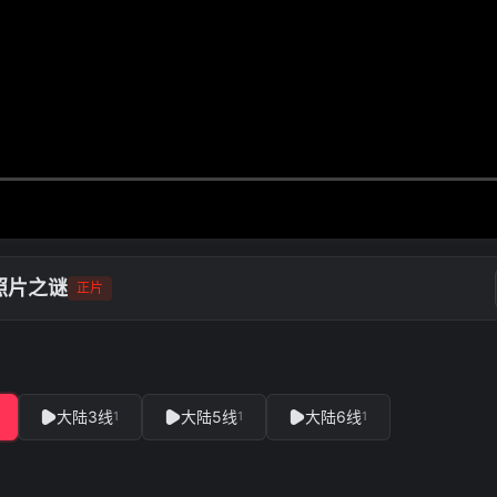
照片之谜
正片
大陆3线
大陆5线
大陆6线
1
1
1