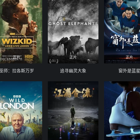
正片
正片
正片
巫师：拉各斯万岁
追寻幽灵大象
窗外是蓝