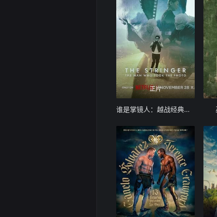
正片
谁是掌镜人：越战经典照片之谜