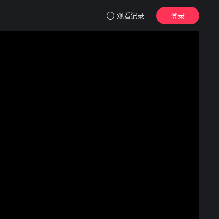
观看记录
登录
我的观影记录
谁是掌镜人：越战经典照片之谜
正片
清空