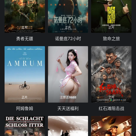
正片
正片
正片
勇者无疆
诺曼底72小时
致命之旅
正片
注册送8888
正片
阿姆鲁姆
天天送福利
红石滩阻击战