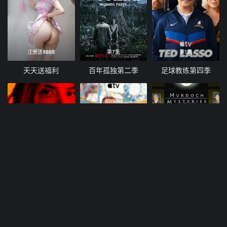
注册送8888
第7集
第1集
天天送福利
百年孤独第二季
足球教练第四季
第5集
第5集
第7集
幸运女神
尝试 第五季
神探默多克 第十九季