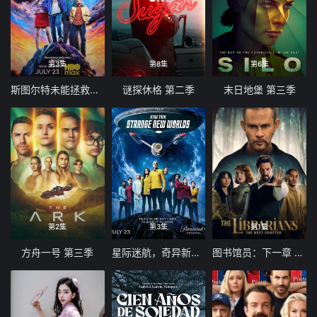
第3集
第8集
第6集
斯图尔特未能拯救宇宙
谜探休格 第二季
末日地堡 第三季
第2集
第3集
第1集
方舟一号 第三季
星际迷航，奇异新世界第四季
图书馆员：下一章 第二季