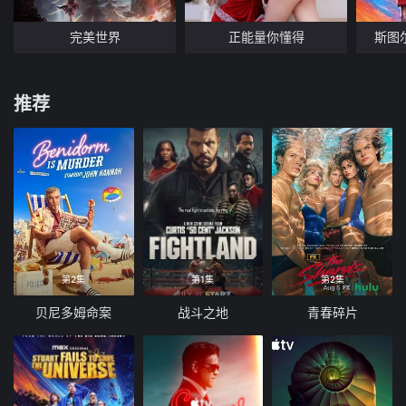
完美世界
正能量你懂得
斯图
推荐
第2集
第1集
第2集
贝尼多姆命案
战斗之地
青春碎片