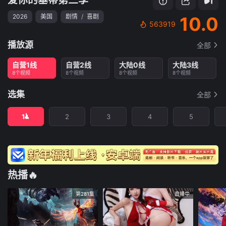
2026
美国
剧情
/
喜剧
10.0
563919
播放源
全部
自营1线
自营2线
大陆0线
大陆3线
8个视频
8个视频
8个视频
8个视频
选集
全部
1
2
3
4
5
热播🔥
第281集
直播中