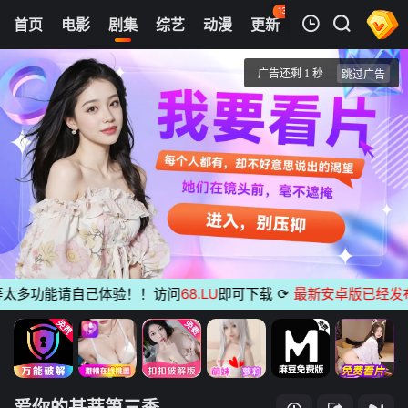
133
首页
电影
剧集
综艺
动漫
更新
热榜
APP
我的观影记录
爱你的基蒂第三季
1
清空
多功能请自己体验！！访问
68.LU
即可下载
⟳
最新安卓版已经发布
无
爱你的基蒂第三季