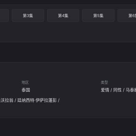
第3集
第4集
第5集
第6
地区
类型
泰国
爱情 / 同性 / 马泰
桑沃拉翁 / 廷纳西特·伊萨拉蓬彭 /