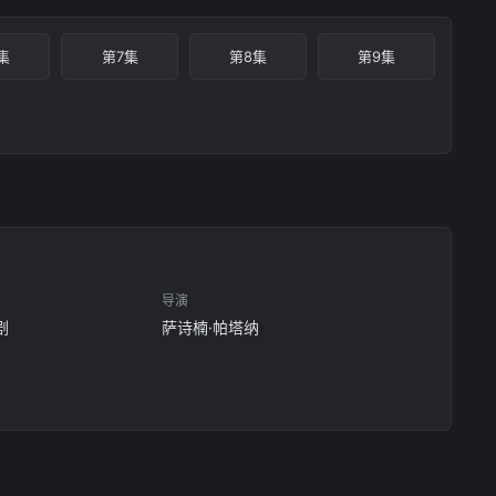
集
第7集
第8集
第9集
导演
剧
萨诗楠·帕塔纳