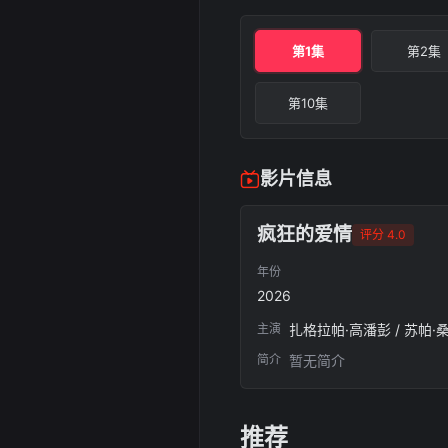
第1集
第2集
第10集
影片信息
疯狂的爱情
评分 4.0
年份
2026
主演
扎格拉帕·高潘彭 / 苏帕·
简介
暂无简介
推荐