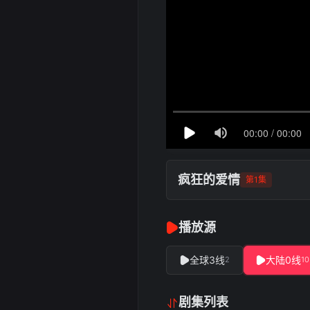
疯狂的爱情
第1集
播放源
全球3线
大陆0线
2
10
剧集列表