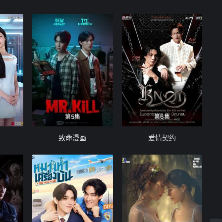
第5集
第6集
友
致命漫画
爱情契约