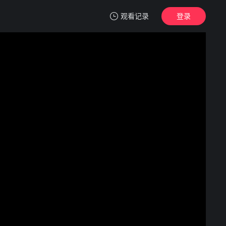
观看记录
登录
我的观影记录
疯狂的爱情
第1集
清空