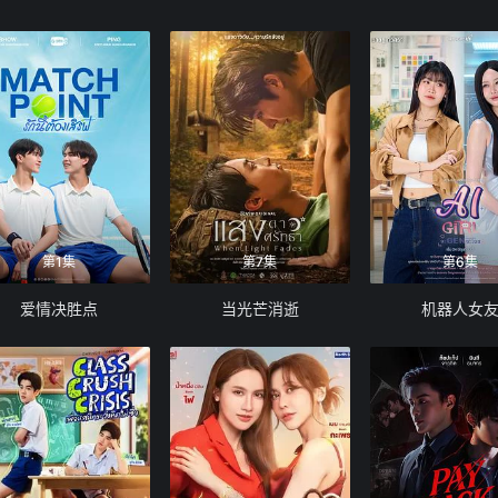
第1集
第7集
第6集
爱情决胜点
当光芒消逝
机器人女