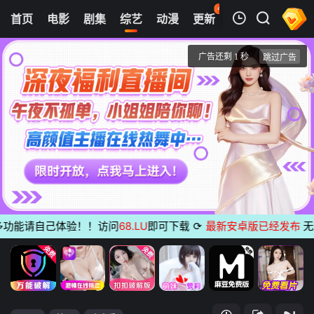
42
首页
电影
剧集
综艺
动漫
更新
热榜
APP
我的观影记录
Kill It Style Creator War
第1期
清空
能请自己体验！！访问
68.LU
即可下载
⟳
最新安卓版已经发布
无广告