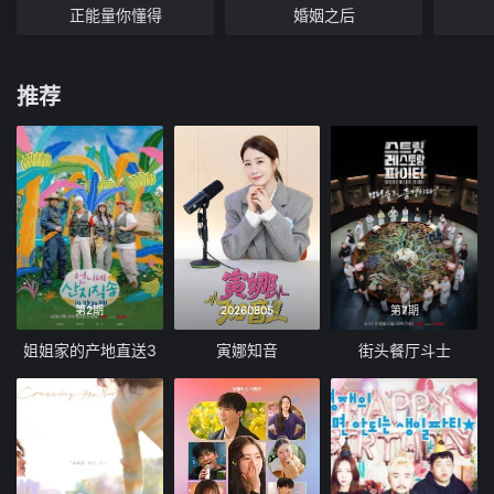
正能量你懂得
婚姻之后
推荐
第2期
20260805
第7期
姐姐家的产地直送3
寅娜知音
街头餐厅斗士