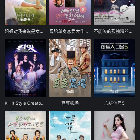
10期全
10期全
第8期
姐姐对我来说是女人2
母胎单身恋爱大作战2
不能笑的孤独粉丝见面会
第12期
第6期
第15期
Kill It Style Creator War
豆豆农场
心脏信号5