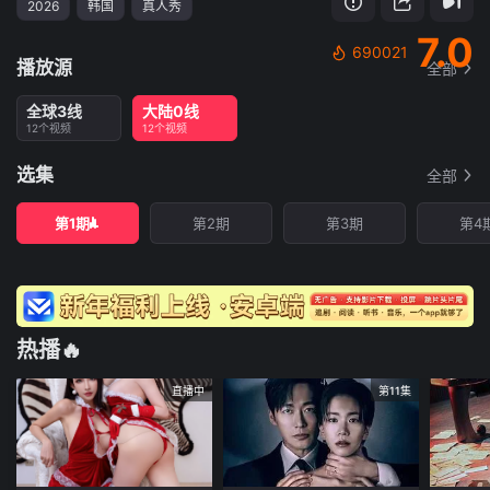
2026
韩国
真人秀
7.0
690021
播放源
全部
全球3线
大陆0线
12个视频
12个视频
选集
全部
第1期
第2期
第3期
第4
热播🔥
直播中
第11集