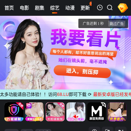
87
首页
电影
剧集
综艺
动漫
更新
热榜
APP
我的观影记录
Stand BI Me
1
清空
多功能请自己体验！！访问
68.LU
即可下载
⟳
最新安卓版已经发布
无广