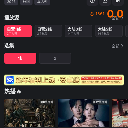
2026
韩国
真人秀
0.0
1861
播放源
全部
自营1线
自营2线
大陆0线
大陆5线
2个视频
2个视频
14个视频
14个视频
选集
全部
1
2
热播🔥
第8集完结
第12集完结