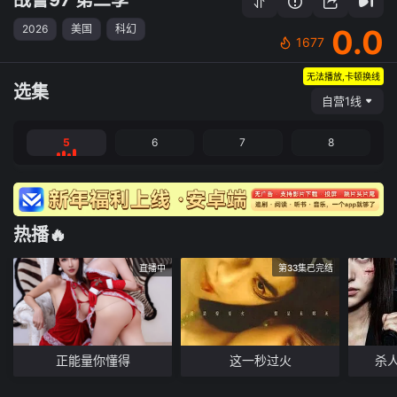
2026
美国
科幻
0.0
1677
无法播放,卡顿换线
选集
自营1线
5
6
7
8
热播🔥
直播中
第33集已完结
正能量你懂得
这一秒过火
杀