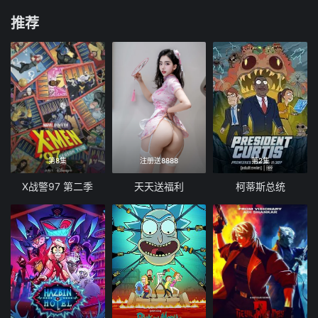
推荐
第8集
注册送8888
第2集
X战警97 第二季
天天送福利
柯蒂斯总统