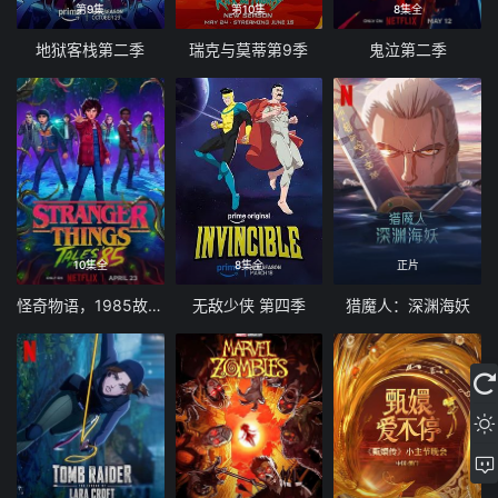
第9集
第10集
8集全
地狱客栈第二季
瑞克与莫蒂第9季
鬼泣第二季
10集全
8集全
正片
怪奇物语，1985故事集
无敌少侠 第四季
猎魔人：深渊海妖