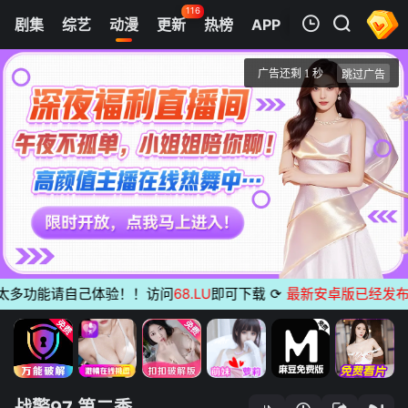
116
剧集
综艺
动漫
更新
热榜
APP
我的观影记录
X战警97 第二季
5
清空
多功能请自己体验！！访问
68.LU
即可下载
⟳
最新安卓版已经发布
无广
战警97 第二季