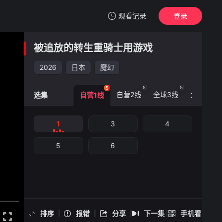
观看记录
登录
我的观影记录
被追放的转生重骑士用游戏
被追放的转生重骑士用游戏知识开无双
1
2026
日本
魔幻
清空
5
5
5
5
自营2线
全球3线
大陆0线
选集
自营1线
被追放的转生重骑士用游戏知识开无双 -1
1
3
4
手机扫一扫继续看
5
6
排序
报错
分享
下一集
手机看