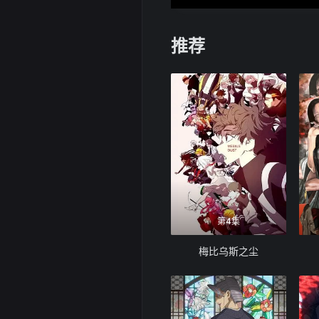
推荐
第4集
梅比乌斯之尘