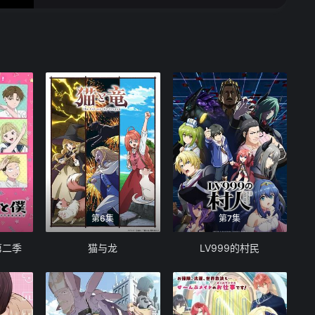
第6集
第7集
第二季
猫与龙
LV999的村民