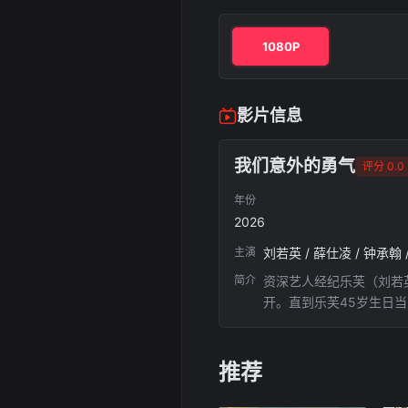
1080P
影片信息
我们意外的勇气
评分 0.0
年份
2026
主演
刘若英 / 薛仕凌 / 钟承翰 
简介
资深艺人经纪乐芙（刘若
开。直到乐芙45岁生日
推荐