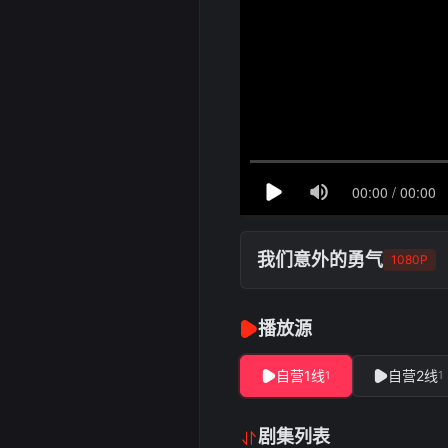
我们意外的勇气
1080P
播放源
自营1线
自营2线
1
1
剧集列表