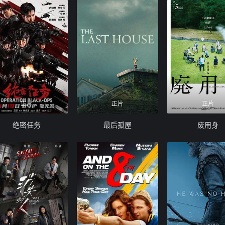
正片
正片
正片
绝密任务
最后孤屋
废用身