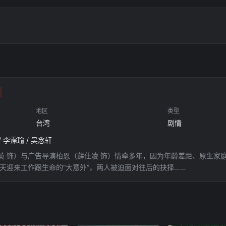
地区
类型
台湾
剧情
/ 李霈瑜 / 吴念轩
英 饰）与广告导演柏恩（薛仕凌 饰）情牵多年，因为年龄差距、原生家
当天迎来工作跟生命的“大意外”，两人被迫面对往后的抉择……