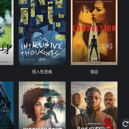
正片
正片
侵入性思维
强迫