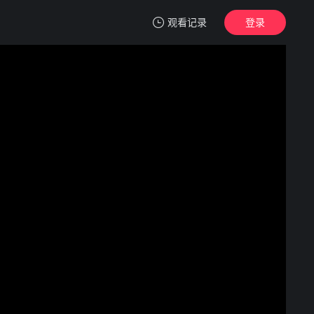
观看记录
登录
我的观影记录
我们意外的勇气
1080P
清空