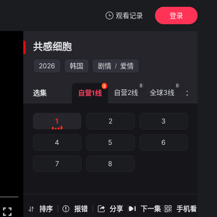
观看记录
登录
我的观影记录
共感细胞
共感细胞
1
2026
韩国
剧情
爱情
/
清空
8
8
8
8
自营2线
全球3线
大陆0线
选集
自营1线
共感细胞 -1
1
2
3
手机扫一扫继续看
4
5
6
7
8
排序
报错
分享
下一集
手机看