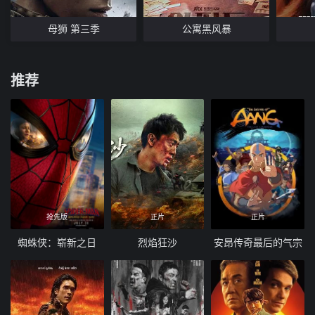
母狮 第三季
公寓黑风暴
推荐
抢先版
正片
正片
蜘蛛侠：崭新之日
烈焰狂沙
安昂传奇最后的气宗