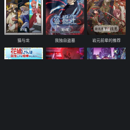
第7集
第5集
第6集
猫与龙
我独自盗墓
岩元前辈的推荐
第5集
第6集
第6集
花织同学转生后还是想干架
暗黑灯火
魔法光源股份有限公司第二季