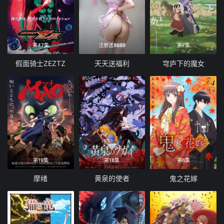
第47集
注册送8888
第7集
假面骑士ZEZTZ
天天送福利
穹庐下的魔女
第19集
第18集
第6集
摩绪
黄泉的使者
鬼之花嫁