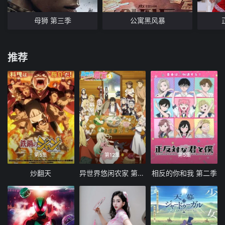
母狮 第三季
公寓黑风暴
推荐
第5集
第12集
第5集
炒翻天
异世界悠闲农家 第二季
相反的你和我 第二季