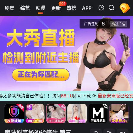
106
剧集
综艺
动漫
更新
热榜
APP
我的观影记录
魔法科高校的劣等生 第三季
第01集
清空
太多功能请自己体验！！访问
68.LU
即可下载
⟳
最新安卓版已经发布
无
魔法科高校的劣等生 第三