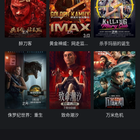
正片
正片
正片
醉刀客
黄金神威：网走监狱袭击篇
杀手玛丽的诞生
正片
正片
正片
侏罗纪世界：重生
致命潮汐
万米危机