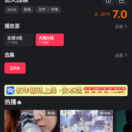
2024
欧美
动作
/
惊悚
7.0
2876
播放源
全部
全球3线
大陆0线
1个视频
1个视频
选集
全部
正片
热播🔥
第3集
第186集