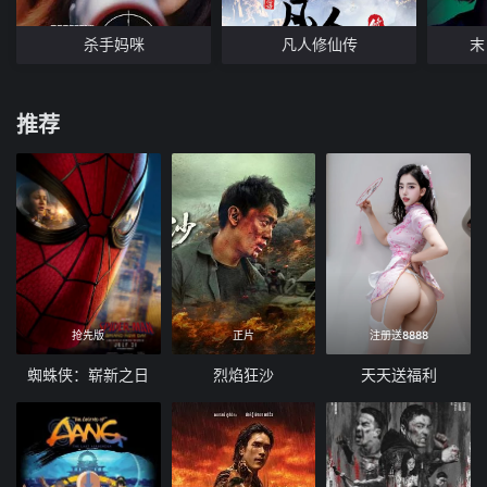
杀手妈咪
凡人修仙传
末
推荐
抢先版
正片
注册送8888
蜘蛛侠：崭新之日
烈焰狂沙
天天送福利