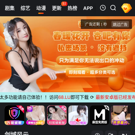
52
剧集
综艺
动漫
更新
热榜
APP
我的观影记录
剑域风云
第01集
清空
多功能请自己体验！！访问
68.LU
即可下载
⟳
最新安卓版已经发布
无广
剑域风云