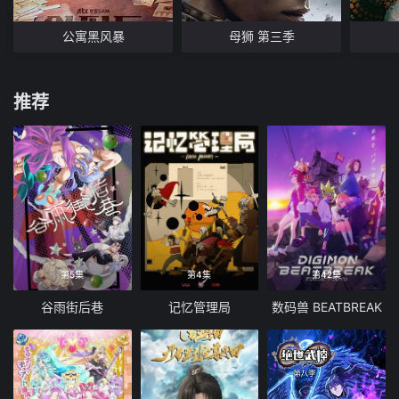
公寓黑风暴
母狮 第三季
推荐
第5集
第4集
第42集
谷雨街后巷
记忆管理局
数码兽 BEATBREAK