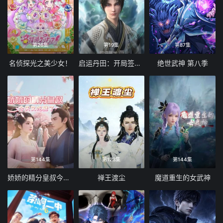
第26集
第19集
第87集
名侦探光之美少女！
启运丹田：开局签到至尊丹田
绝世武神 第八季
第144集
第123集
第144集
娇娇的精分皇叔今天又吃醋了
禅王渡尘
魔道重生的女武神