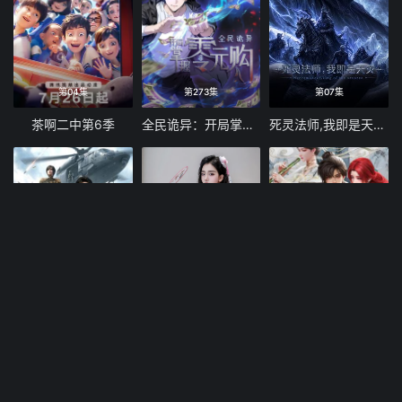
第04集
第273集
第07集
茶啊二中第6季
全民诡异：开局掌握零元购
死灵法师,我即是天灾(2026)
第33集
注册送8888
第23集
我把末日上交给了国家
天天送福利
搜神记（2026）